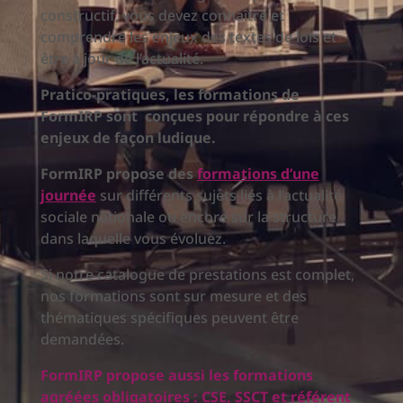
constructif, vous devez connaître et
comprendre les enjeux des textes de lois et
être à jour de l’actualité.
Pratico-pratiques, les formations de
FormIRP sont conçues pour répondre à ces
enjeux de façon ludique.
FormIRP propose des
formations d’une
journée
sur différents sujets liés à l’actualité
sociale nationale ou encore sur la structure
dans laquelle vous évoluez.
Si notre catalogue de prestations est complet,
nos formations sont sur mesure et des
thématiques spécifiques peuvent être
demandées.
FormIRP propose aussi les formations
agréées obligatoires : CSE, SSCT et référent