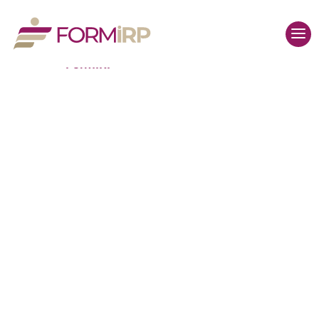
FormIRP
FormIRP
L’expertise juridique, la
passion de la transmission et